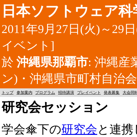
日本ソフトウェア科学
2011年9月27日(火)～29
イベント]
於
沖縄県那覇市
:
沖縄産
ン)・
沖縄県市町村自治会
トップ
参加案内
プログラム
招待講演
プレイベント
発表募集
大会同
研究会セッション
学会傘下の
研究会
と連携